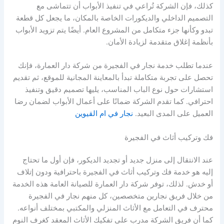
كذلك، فإن الشركة تُراعي في تنفيذ الأبواب أن تتماشى مع
التصميم الداخلي والديكورات الخاصة بالمكان، ما يجعل كل قطعة
تبدو وكأنها جزء متكامل من المشروع العام. أيضًا يتم تزويد الأبواب
بأنظمة إغلاق متقدمة لزيادة الأمان.
عندما تطلب خدمة نجار في الفجيرة من شركة دار العمارة، فإنك
تحصل على تجربة متكاملة تبدأ بالمعاينة المجانية للموقع، ثم تقديم
استشارات حول نوع الباب المناسب، يليها تصميم دقيق وتنفيذ
احترافي. كما تقدم الشركة ضمانًا على أعمال الأبواب لضمان رضا
العميل على المدى البعيد.
نجار في ام القيوين
فك وتركيب أثاث في الفجيرة
عند الانتقال إلى منزل جديد أو تجديد الديكور، فإن أول ما تحتاج
إليه هو خدمة فك وتركيب أثاث في الفجيرة باحترافية ودون إتلاف
أو خدش. لذلك، توفر شركة دار العمارة للصيانة العامة هذه الخدمة
من خلال فريق نجارين متخصصين، كل منهم نجار في الفجيرة
محترف في التعامل مع الأثاث المنزلي والمكتبي بمختلف أنواعه.
كما أن فريق الشركة مدرب على تفكيك الأثاث المعقد كغرف النوم