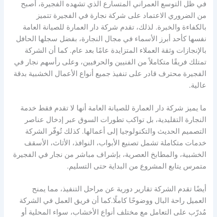
في ظل التوسع العمراني المتسارع الذي تشهده الفجيرة، أصبح
من الضروري الاعتماد على شركة نجارة في الفجيرة تتميز
بالكفاءة والخبرة. لذلك، تقدم شركة دار العمارة للصيانة العامة
نفسها كأحد أبرز الأسماء في مجال النجارة، بفضل سجلها الحافل
بالإنجازات وثقة العملاء المتزايدة عامًا بعد عام. كما أن الشركة
تمتلك فريقًا متكاملاً من الفنيين والحرفيين، وعلى رأسهم نجار في
الفجيرة محترف قادر على تنفيذ جميع أنواع الأعمال الخشبية بدقة
عالية.
ما يميز شركة دار العمارة للصيانة العامة أنها لا تقدم فقط خدمة
النجارة التقليدية، بل تواكب تطورات السوق عبر إدخال عناصر
التصميم الحديث والتكنولوجيا إلى أعمالها. كذلك تُوفّر الشركة
خدمات متكاملة تشمل تصنيع الأبواب، النوافذ، الأثاث، الأسقف
الخشبية، والمطابخ العصرية، بإشراف مباشر من نجار في الفجيرة
متمرس يتابع المشروع من البداية حتى التسليم.
أيضًا تقدم الشركة تقارير دورية عن مراحل التنفيذ، مما يمنح
العميل راحة البال ووضوحًا كاملًا.كما أن فريق العمل في الشركة
مُدرّب على التعامل مع مختلف أنواع الأخشاب، سواء المحلية أو