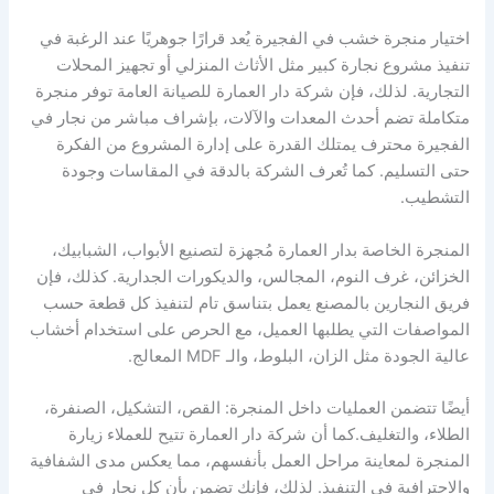
اختيار منجرة خشب في الفجيرة يُعد قرارًا جوهريًا عند الرغبة في
تنفيذ مشروع نجارة كبير مثل الأثاث المنزلي أو تجهيز المحلات
التجارية. لذلك، فإن شركة دار العمارة للصيانة العامة توفر منجرة
متكاملة تضم أحدث المعدات والآلات، بإشراف مباشر من نجار في
الفجيرة محترف يمتلك القدرة على إدارة المشروع من الفكرة
حتى التسليم. كما تُعرف الشركة بالدقة في المقاسات وجودة
التشطيب.
المنجرة الخاصة بدار العمارة مُجهزة لتصنيع الأبواب، الشبابيك،
الخزائن، غرف النوم، المجالس، والديكورات الجدارية. كذلك، فإن
فريق النجارين بالمصنع يعمل بتناسق تام لتنفيذ كل قطعة حسب
المواصفات التي يطلبها العميل، مع الحرص على استخدام أخشاب
عالية الجودة مثل الزان، البلوط، والـ MDF المعالج.
أيضًا تتضمن العمليات داخل المنجرة: القص، التشكيل، الصنفرة،
الطلاء، والتغليف.كما أن شركة دار العمارة تتيح للعملاء زيارة
المنجرة لمعاينة مراحل العمل بأنفسهم، مما يعكس مدى الشفافية
والاحترافية في التنفيذ. لذلك، فإنك تضمن بأن كل نجار في