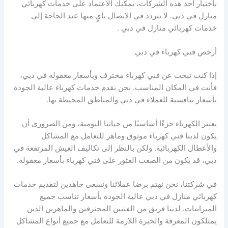
باختيار أحد هذه الشركات، يمكنك الاعتماد على خدمات كهربائي
منازل في دبي. لا تتردد في الاتصال بأيٍ منها عند الحاجة إلى
خدمات كهربائي منازل في دبي .
أرخص فني كهرباء في دبي
إذا كنت تبحث عن فني كهرباء محترف وبأسعار معقولة في دبي،
فأنت في المكان المناسب. نحن نقدم خدمات كهرباء عالية الجودة
بأسعار تنافسية للعملاء في دبي والمناطق المحيطة بها.
يعتبر الكهرباء جزءًا أساسيًا من حياتنا اليومية، ومن الضروري أن
يكون لدينا فني كهرباء موثوق وماهر للتعامل مع المشاكل
والأعطال الكهربائية. ولكن بالنظر إلى تكاليف العيش المرتفعة في
دبي، قد يكون من الصعب العثور على فني كهرباء بأسعار معقولة.
في شركتنا، نحن نهتم برضا عملائنا ونسعى جاهدين لتقديم خدمات
كهربائي منازل في دبي عالية الجودة بأسعار تناسب جميع
الميزانيات. لدينا فريق من الفنيين المحترفين والماهرين الذين
يمتلكون المعرفة والخبرة اللازمة للتعامل مع جميع أنواع المشاكل