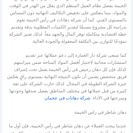
الخيمة بفضل نظام العمل المنظم الذي يقلل من الهدر في الوقت
والمواد، مما ينعكس على تخفيض التكاليف النهائية دون المساس
بالمستوى الفني. كما أن شركة دهانات في رأس الخيمة تقوم
بدراسة كل مشروع مسبقًا لتقدير الكميات المطلوبة بدقة وتقديم
خطة اقتصادية متكاملة توفر المال والجهد معاً. لذلك تعتبر الشركة
نموذجًا للتوازن بين التكلفة المعقولة والجودة العالية.
كما تسعى شركة دار العمارة إلى دعم عملائها عبر تقديم
استشارات مجانية لاختيار أفضل المواد المتاحة ضمن ميزانيتهم.
كذلك فإن كل دهان رخيص في رأس الخيمة يعمل تحت إشراف
فريق متخصص يضمن أن تكون النتيجة النهائية بمستوى راقٍ يعكس
خبرة الشركة الطويلة في المجال. لذلك حازت الشركة على ثقة
كبيرة من قبل عملائها في مختلف المناطق بفضل صدقها وجودتها
وسرعتها في الأداء.
شركة دهانات في عجمان
دهان شاطر في راس الخيمة
عندما يبحث العملاء عن دهان شاطر في رأس الخيمة، فإن أول ما
يتبادر إلى أذهانهم هو شركة دار العمارة لما تتمتع به من طاقم فني