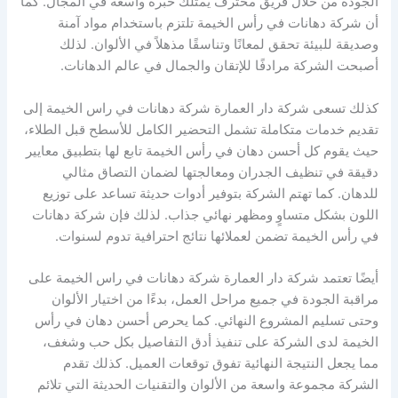
الجودة من خلال فريق محترف يمتلك خبرة واسعة في المجال. كما
أن شركة دهانات في رأس الخيمة تلتزم باستخدام مواد آمنة
وصديقة للبيئة تحقق لمعانًا وتناسقًا مذهلاً في الألوان. لذلك
أصبحت الشركة مرادفًا للإتقان والجمال في عالم الدهانات.
كذلك تسعى شركة دار العمارة شركة دهانات في راس الخيمة إلى
تقديم خدمات متكاملة تشمل التحضير الكامل للأسطح قبل الطلاء،
حيث يقوم كل أحسن دهان في رأس الخيمة تابع لها بتطبيق معايير
دقيقة في تنظيف الجدران ومعالجتها لضمان التصاق مثالي
للدهان. كما تهتم الشركة بتوفير أدوات حديثة تساعد على توزيع
اللون بشكل متساوٍ ومظهر نهائي جذاب. لذلك فإن شركة دهانات
في رأس الخيمة تضمن لعملائها نتائج احترافية تدوم لسنوات.
أيضًا تعتمد شركة دار العمارة شركة دهانات في راس الخيمة على
مراقبة الجودة في جميع مراحل العمل، بدءًا من اختيار الألوان
وحتى تسليم المشروع النهائي. كما يحرص أحسن دهان في رأس
الخيمة لدى الشركة على تنفيذ أدق التفاصيل بكل حب وشغف،
مما يجعل النتيجة النهائية تفوق توقعات العميل. كذلك تقدم
الشركة مجموعة واسعة من الألوان والتقنيات الحديثة التي تلائم