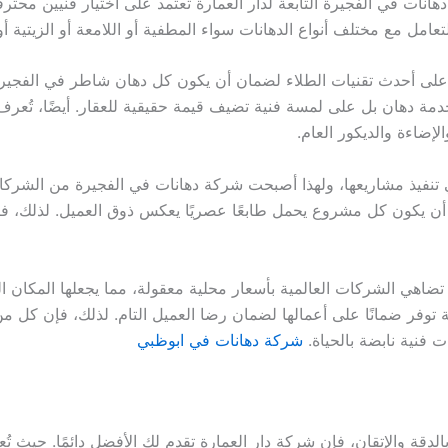
نات في الفجيرة التابعة لدار العمارة تعتمد على اختيار فنيين محترف
عامل مع مختلف أنواع الدهانات سواء المطفية أو اللامعة أو الزيتية أو 
 على أحدث تقنيات الطلاء لضمان أن يكون كل دهان شاطر في الفجيرة 
دمة دهان بل على لمسة فنية تضيف قيمة حقيقية للعقار. أيضًا، تُع
إضاءة والديكور العام.
 تنفيذ مشاريعها، ولهذا أصبحت شركة دهانات في الفجيرة من الشركات ا
يكون كل مشروع يحمل طابعًا عصريًا يعكس ذوق العميل. لذلك، فإن ا
 تضاهي الشركات العالمية بأسعار محلية معقولة، مما يجعلها المكا
كة توفر ضمانًا على أعمالها لضمان رضا العميل التام. لذلك، فإن كل 
 فنية نابضة بالحياة.
شركة دهانات في ابوظبي
لدقة والإتقان، فإن شركة دار العمارة تقدم لك الأفضل دائمًا. حيث ت