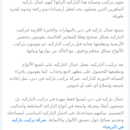
يقوم بتركيب وصيانة هذا الباركيه الرائع؟ إنهم عمال باركيه
الماهرين الذين يعملون بجد لجعل أرضياتنا تبدو رائعة وتدوم لفترة
طويلة.
يتمتع عمال باركيه في دبي بالمهارات والخبرة اللازمة لتركيب
الباركيه بشكل صحيح وفقًا للمعايير العالمية. يقومون بتحضير
الأرضية وتنظيفها بعناية قبل تركيب الباركيه. ثم يقومون بتركيب
الألواح بشكل محكم ودقيق، مع التأكد من توازنها وثباتها.
بعد تركيب الباركيه، يعمل عمال الباركيه على تلميع الألواح
وتنظيفها للحصول على مظهر لامع وجذاب. كما يقومون بإجراء
الصيانة الدورية للباركيه، شركة تركيب باركيه في دبي، مثل إعادة
تلميعه وإصلاح أي تلف أو خدوش.
عمال باركيه في دبي ليسوا فقط مهرة في تركيب الباركيه، بل
يتمتعون أيضًا بمعرفة واسعة في أنواع الباركيه المختلفة وأساليب
التصميم. يمكنهم مساعدتك في اختيار الباركيه المناسب لمساحتك
وتقديم نصائح حول تنسيق الألوان والأنماط.
شركة تركيب باركيه
في البرشاء