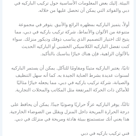
البيئة. إليك بعض المعلومات الأساسية حول تركيب الباركيه في
دبي والفوائد التي يمكن أن تحصل عليها من خلاله.
أولاً، يتميز الباركيه بمظهره الرائع والأنيق. يتوفر في مجموعة
متنوعة من الألوان والأنماط، شركة تركيب باركيه في دبي، مما
يتيح لك اختيار التصميم الذي يناسب ذوقك وديكور منزلك. سواء
كنت تفضل الباركيه الكلاسيكي الخشبي أو الباركيه الحديث
بالألوان الزاهية، فإن هناك خيارًا يناسبك بالتأكيد.
ثانيًا، يعتبر الباركيه متينًا ومقاومًا للتآكل. يمكن أن يستمر الباركيه
لسنوات عديدة بشرط العناية الجيدة به. كما أنه سهل التنظيف
والصيانة، شركة تركيب باركيه في دبي، مما يجعله خيارًا مثاليًا
للأماكن ذات الحركة المرتفعة مثل المكاتب والمحلات التجارية.
ثالثًا، يوفر الباركيه عزلًا حراريًا وصوتيًا جيدًا. يمكن أن يحافظ على
درجة الحرارة المريحة داخل المنزل ويقلل من الضوضاء الخارجية.
هذا يعني أنك ستستمتع ببيئة هادئة ومريحة في منزلك في دبي.
فني تركيب باركيه في دبي