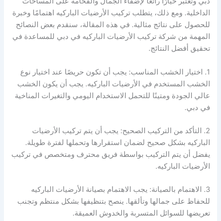
دبي وتعتبر خيارًا رائعًا لإضفاء الجمال والفخامة على المساحات
الداخلية. ومع ذلك، يتطلب تركيب الأرضيات الباركيه اهتمامًا وخبرة
للحصول على نتائج مثالية. في هذه المقالة، سنقدم بعض النصائح
المهمة من شركة تركيب الأرضيات الباركيه في دبي للمساعدة في
تحقيق أفضل النتائج.
1. اختيار الخشب المناسب: يجب أن تكون حريصًا عند اختيار نوع
الخشب المستخدم في الأرضيات الباركيه. يجب أن يكون الخشب
عالي الجودة ومتينًا للتحمل الاستخدام اليومي والتغيرات المناخية
في دبي.
2. التأكد من التركيب الصحيح: يجب أن يتم تركيب الأرضيات
الباركيه بشكل صحيح لضمان استقرارها وتحملها لفترة طويلة.
يفضل أن يتم التركيب بواسطة فريق محترف ومتخصص في تركيب
الأرضيات الباركيه.
3. الاهتمام بالصيانة: يجب الاهتمام بصيانة الأرضيات الباركيه
للحفاظ على جمالها وتألقها. ينصح بتنظيفها بشكل منتظم وتجنب
تعريضها للسوائل المتسربة والخدوش العميقة.