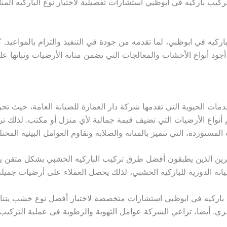
تركيب باركيه في ابوظبي استشارات تفصيلية لاختيار نوع الباركيه الم
يه في ابوظبي، لما تقدمه من جودة في التنفيذ والتزام بالمواعيد. كما
ود أنواع الأخشاب والمعالجات التي تضمن متانة الأرضيات وثباتها ع
ات الحيوية التي تقدمها شركة دار العمارة للصيانة العامة، حيث تح
م أنواع الأرضيات التي تضيف قيمة جمالية لأي منزل أو مكتب. لذلك 
ستوردة، التي تتميز بالمتانة والصلابة وتقاوم العوامل البيئية المختل
هرين الذين يطبقون أفضل طرق تركيب الباركيه الخشبي بشكل متقن ي
يانة الدورية للباركيه الخشبي، لذلك يحصل العملاء على أرضيات جمي
ب باركيه في ابوظبي استشارات متخصصة لاختيار أفضل نوع خشب يتناسب
صري. أيضا، تراعي الشركة عوامل التهوية والرطوبة في عملية التركي