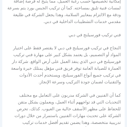
إمكانية تخصيصها حسب رغبة العميل، مما يتيح له فرصة إضافة
لمسات فنية تليق بمساحته. كما أن تركيب الجبس بورد يتم بسرعة
ودقة مع الالتزام بمعايير السلامة، وهذا يجعل الشركة في طليعة
مقدمي خدمات التشطيبات الداخلية في دبي.
فني تركيب فورسيلنج في دبي
النجاح في تركيب فورسيلنج في دبي لا يقتصر فقط على اختيار
المواد أو التصميم، بل يعتمد بشكل كبير على مهارة فني تركيب
فورسيلنج في دبي الذي ينفذ العمل على أرض الواقع. شركة دار
العمارة للصيانة العامة توفر فريق فني مؤهل يمتلك خبرة واسعة
في تركيب جميع أنواع الفورسيلنج، ويستخدم أحدث الأدوات
والتقنيات لضمان جودة التركيب وسرعة الإنجاز.
كما أن الفنيين في الشركة مدربون على التعامل مع مختلف
التحديات التي قد تواجههم أثناء العمل، ويعملون بشكل متقن
للحفاظ على مظهر الأسقف خالية من العيوب. كذلك، تحرص
الشركة على تحديث مهارات الفنيين باستمرار من خلال دورات
تدريبية متخصصة، وهذا يضمن تقديم أفضل خدمات تركيب