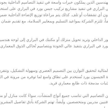
ندسين الذين يملكون خبرات واسعة في تنفيذ التصاميم الداخلية بجودة 
البراري في تنفيذ مشاريع تركيب جبس بورد في البراري على استخدام 
دون أي تشققات أو تلف. كذلك يتم مراعاة توزيع الإضاءة الداخلية 
ً، تلتزم الشركة بمواعيد التسليم وبمعايير السلامة، مع تقديم ضما
الداخلي وتريد تحويل منزلك أو مكتبك في البراري إلى لوحة هندسية 
د في البراري بتنفيذ عالي الجودة وبتصاميم تُحاكي الذوق المعماري
مثالية لتحقيق التوازن بين التصميم العصري وسهولة التشكيل، وتتفرد
مادة الجبسون بورد تُستخدم على نطاق واسع لما توفره من مرونة في ا
كتبات مدمجة ذات طابع معماري فريد.
التصاميم التي تناسب جميع أنواع المنشآت، سواءً كانت منازل أو مقا
فنيين مدربين ومتخصصين. وأيضاً، تهتم الشركة بأدق تفاصيل المشرو
ميل.